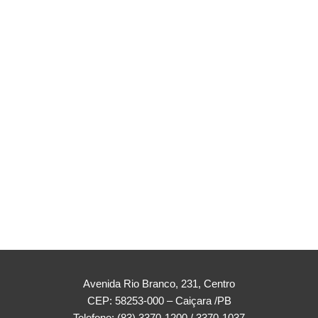
Avenida Rio Branco, 231, Centro
CEP: 58253-000 – Caiçara /PB
Telefone: (83) 3370-1200 / 3370-1037