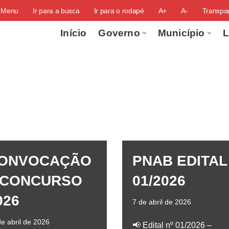
o Menu
Ir para a busca
Ir para o rodapé
A+
A-
Transpar
Início
Governo
Município
L
ONVOCAÇÃO
PNAB EDITAL
 CONCURSO
01/2026
026
7 de abril de 2026
e abril de 2026
📢 Edital nº 01/2026 –