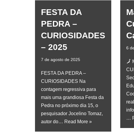
FESTA DA
M
PEDRA –
C
CURIOSIDADES
C
– 2025
6 d
7 de agosto de 2025
🗾
CU
FESTA DA PEDRA –
Sec
CURIOSIDADES Na
Edu
contagem regressiva para
Coo
mais uma grandiosa Festa da
rea
Pedra no próximo dia 15, o
inf
pesquisador Jocelino Tomaz,
…
autor do…
Read More »