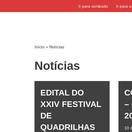
Ir para conteúdo
Ir para 
Pular
para
o
conteúdo
Início
»
Notícias
Notícias
EDITAL DO
C
XXIV FESTIVAL
–
DE
2
QUADRILHAS
10 d