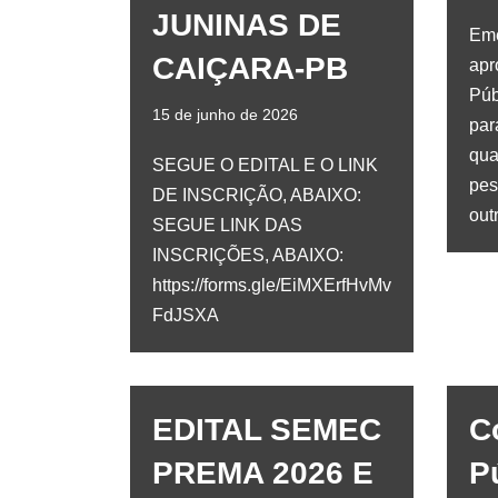
JUNINAS DE
Eme
CAIÇARA-PB
apr
Púb
15 de junho de 2026
par
qua
SEGUE O EDITAL E O LINK
pes
DE INSCRIÇÃO, ABAIXO:
out
SEGUE LINK DAS
INSCRIÇÕES, ABAIXO:
https://forms.gle/EiMXErfHvMv
FdJSXA
EDITAL SEMEC
C
PREMA 2026 E
P