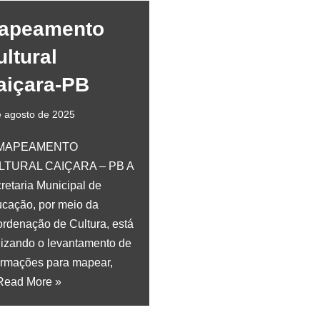
apeamento
ultural
aiçara-PB
e agosto de 2025
 MAPEAMENTO
LTURAL CAIÇARA – PB A
retaria Municipal de
cação, por meio da
rdenação de Cultura, está
lizando o levantamento de
ormações para mapear,
Read More »