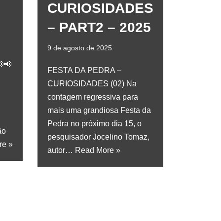
CURIOSIDADES
– PART2 – 2025
9 de agosto de 2025
📢
FESTA DA PEDRA –
CURIOSIDADES (02) Na
contagem regressiva para
mais uma grandiosa Festa da
Pedra no próximo dia 15, o
ão
pesquisador Jocelino Tomaz,
re »
autor…
Read More »