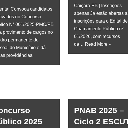
Caiçara-PB | Inscrições
nta: Convoca candidatos
abertas Já estão abertas a
ovados no Concurso
inscrições para o Edital de
lico N° 001/2025-PMC/PB
Chamamento Público nº
a provimento de cargos no
01/2026, com recursos
dro permanente de
da…
Read More »
soal do Município e dá
ras providências.
oncurso
PNAB 2025 –
úblico 2025
Ciclo 2 ESCU