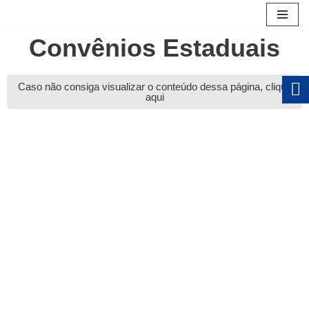
Pular
Convênios Estaduais
para
o
conteúdo
Caso não consiga visualizar o conteúdo dessa página, clique
aqui