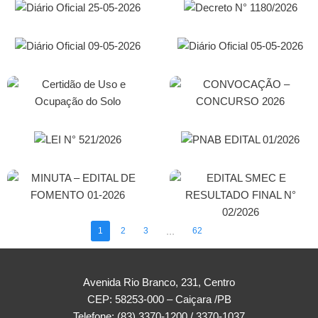
05-2026
1180/2026
Diário Oficial 09-
Diário Oficial 05-
05-2026
05-2026
Certidão De Uso
CONVOCAÇÃO –
E Ocupação Do
CONCURSO 2026
Solo
PNAB EDITAL
LEI N° 521/2026
01/2026
MINUTA – EDITAL
EDITAL SMEC E
DE FOMENTO 01-
RESULTADO
2026
FINAL N° 02/2026
...
1
2
3
62
Avenida Rio Branco, 231, Centro
CEP: 58253-000 – Caiçara /PB
Telefone: (83) 3370-1200 / 3370-1037