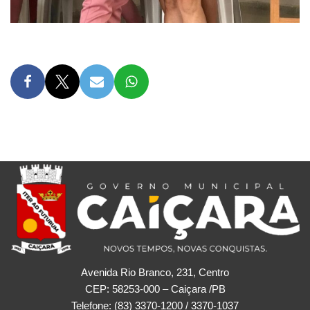
Avenida Rio Branco, 231, Centro
CEP: 58253-000 – Caiçara /PB
Telefone: (83) 3370-1200 / 3370-1037