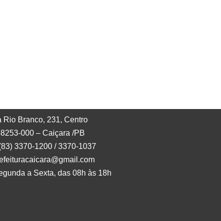
 Rio Branco, 231, Centro
8253-000 – Caiçara /PB
 (83) 3370-1200 / 3370-1037
refeituracaicara@gmail.com
egunda a Sexta, das 08h às 18h