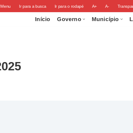
o Menu
Ir para a busca
Ir para o rodapé
A+
A-
Transpar
Início
Governo
Município
L
2025