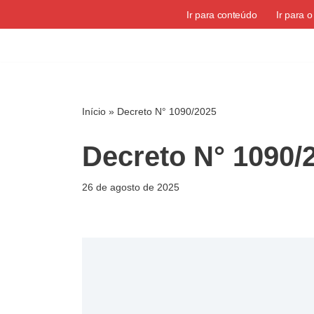
Ir para conteúdo
Ir para 
Pular
para
o
conteúdo
Início
»
Decreto N° 1090/2025
Decreto N° 1090/
26 de agosto de 2025