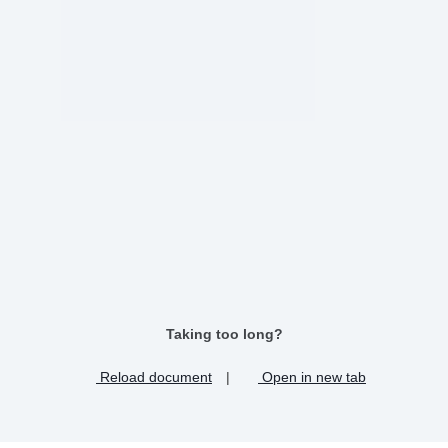
Taking too long?
Reload document
|
Open in new tab