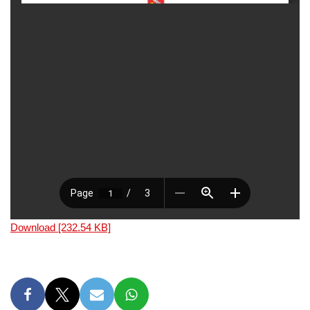
Download [232.54 KB]