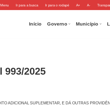
o Menu
Ir para a busca
Ir para o rodapé
A+
A-
Transpar
Início
Governo
Município
L
l 993/2025
ITO ADICIONAL SUPLEMENTAR, E DÁ OUTRAS PROVIDÊ