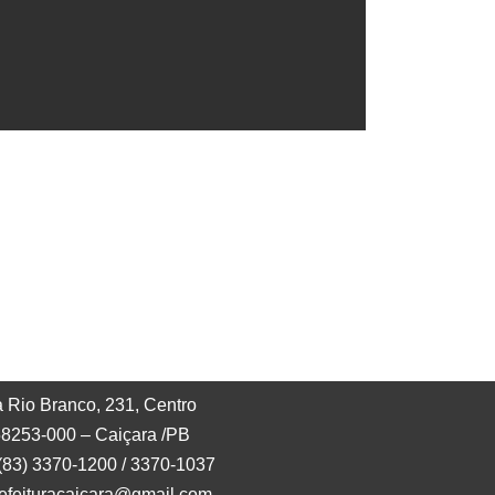
 Rio Branco, 231, Centro
8253-000 – Caiçara /PB
 (83) 3370-1200 / 3370-1037
refeituracaicara@gmail.com