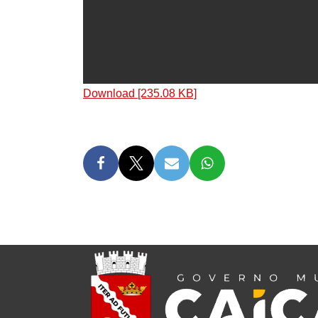
Download [235.08 KB]