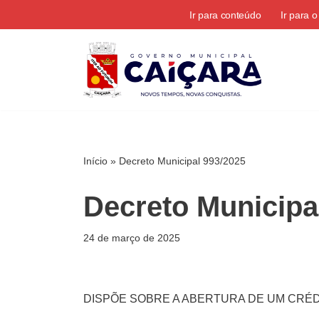
Ir para conteúdo
Ir para 
Pular
para
o
conteúdo
Início
»
Decreto Municipal 993/2025
Decreto Municipa
24 de março de 2025
DISPÕE SOBRE A ABERTURA DE UM CRÉD