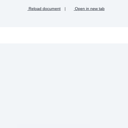
Reload document
|
Open in new tab