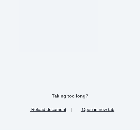
Taking too long?
Reload document
|
Open in new tab