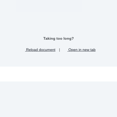
Taking too long?
Reload document
|
Open in new tab