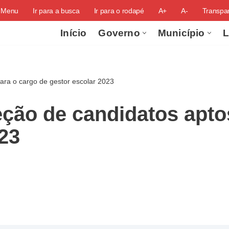
o Menu
Ir para a busca
Ir para o rodapé
A+
A-
Transpar
Início
Governo
Município
L
ara o cargo de gestor escolar 2023
eção de candidatos apto
023