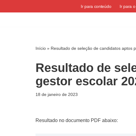
Ir para conteúdo
Ir para 
Pular
para
o
conteúdo
Início
»
Resultado de seleção de candidatos aptos p
Resultado de sel
gestor escolar 2
18 de janeiro de 2023
Resultado no documento PDF abaixo: