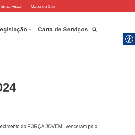
ência Fiscal
Mapa do Site
egislação
Carta de Serviços
024
hecimento do FORÇA JOVEM , venceram pelo