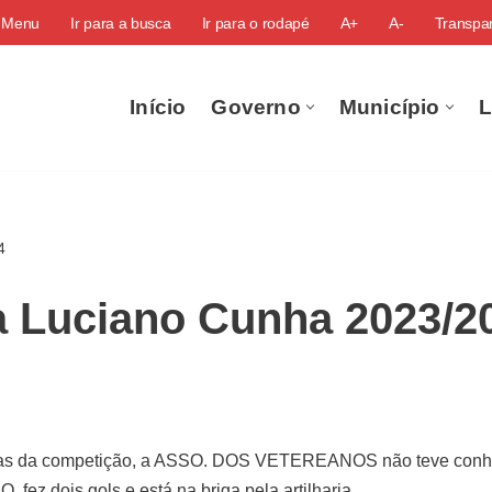
o Menu
Ir para a busca
Ir para o rodapé
A+
A-
Transpar
Início
Governo
Município
L
4
a Luciano Cunha 2023/2
resas da competição, a ASSO. DOS VETEREANOS não teve con
 fez dois gols e está na briga pela artilharia.