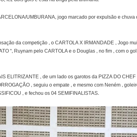
 BARCELONA/UMBURANA, jogo marcado por expulsão e chuva de
 sensação da competição
, o CARTOLA X IRMANDADE , Jogo muito 
 Ruynam pelo CARTOLA e o Douglas , no fim , com o gol de 
AIS ELITRIZANTE , de um lado os garotos da PIZZA DO CHEF d
ORROGAÇÃO , seguiu o empate , e mesmo com Neném , golei
IFICOU , e fechou os 04 SEMIFINALISTAS.