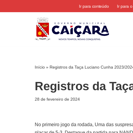
Ir para conteúdo
Ir para 
Pular
para
o
conteúdo
Início
»
Registros da Taça Luciano Cunha 2023/202
Registros da Taç
28 de fevereiro de 2024
No primeiro jogo da rodada, Uma das susp
placar de 5-3, Destaque da partida para NANDO,