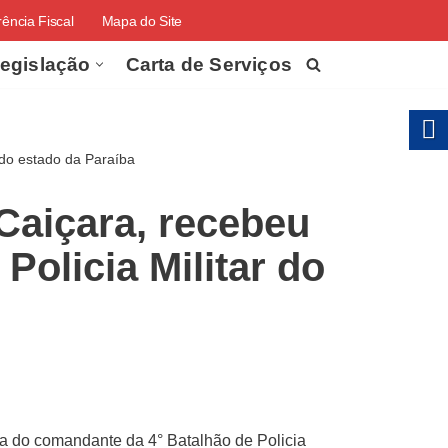
ência Fiscal
Mapa do Site
egislação
Carta de Serviços
r do estado da Paraíba
 Caiçara, recebeu
Policia Militar do
sita do comandante da 4° Batalhão de Policia