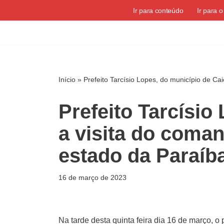
Ir para conteúdo
Ir para 
Pular
para
o
conteúdo
Início
»
Prefeito Tarcísio Lopes, do município de Ca
Prefeito Tarcísio
a visita do coman
estado da Paraíb
16 de março de 2023
Na tarde desta quinta feira dia 16 de março, o