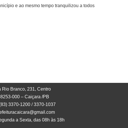
nicípio e ao mesmo tempo tranquilizou a todos
 Rio Branco, 231, Centro
8253-000 – Caiçara /PB
 (83) 3370-1200 / 3370-1037
refeituracaicara@gmail.com
egunda a Sexta, das 08h às 18h