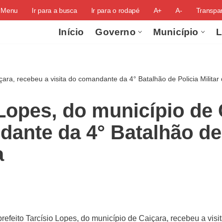
o Menu
Ir para a busca
Ir para o rodapé
A+
A-
Transpar
Início
Governo
Município
L
içara, recebeu a visita do comandante da 4° Batalhão de Policia Milita
 Lopes, do município de
dante da 4° Batalhão de 
a
 prefeito Tarcísio Lopes, do município de Caiçara, recebeu a vi