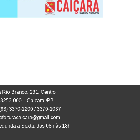
 Rio Branco, 231, Centro
8253-000 – Caiçara /PB
 (83) 3370-1200 / 3370-1037
refeituracaicara@gmail.com
egunda a Sexta, das 08h às 18h