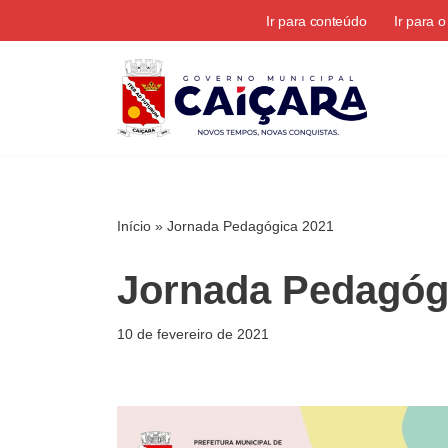
Ir para conteúdo
Ir para 
Pular
para
o
conteúdo
Início
»
Jornada Pedagógica 2021
Jornada Pedagóg
10 de fevereiro de 2021