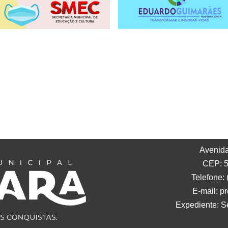
Avenida
CEP: 5
Telefone:
E-mail: p
Expediente: S