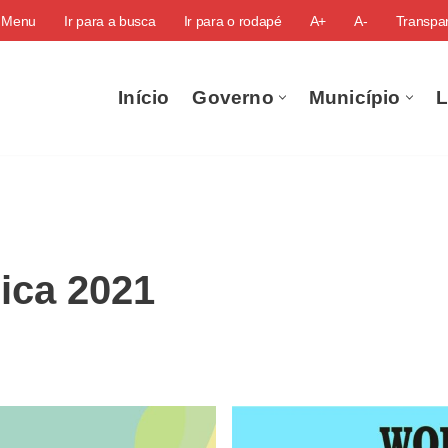
o Menu
Ir para a busca
Ir para o rodapé
A+
A-
Transpar
Início
Governo
Município
L
ica 2021