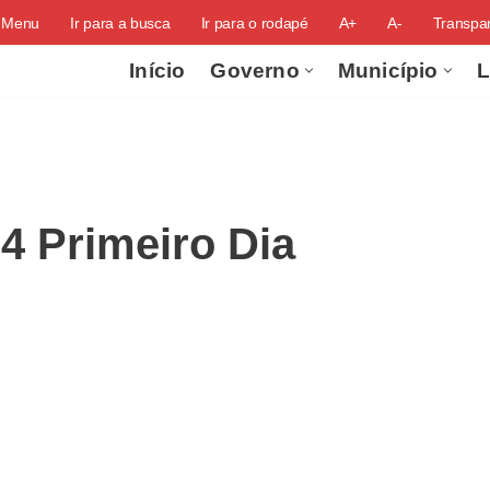
o Menu
Ir para a busca
Ir para o rodapé
A+
A-
Transpar
Início
Governo
Município
L
4 Primeiro Dia