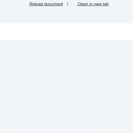
Reload document
|
Open in new tab