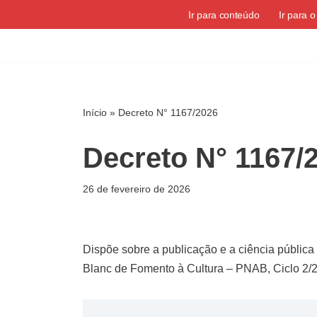
Ir para conteúdo
Ir para 
Pular
para
o
conteúdo
Início
»
Decreto N° 1167/2026
Decreto N° 1167/
26 de fevereiro de 2026
Dispõe sobre a publicação e a ciência pública
Blanc de Fomento à Cultura – PNAB, Ciclo 2/2