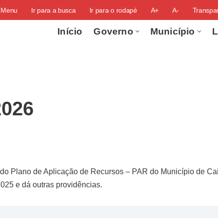
o Menu
Ir para a busca
Ir para o rodapé
A+
A-
Transpar
Início
Governo
Município
L
2026
 do Plano de Aplicação de Recursos – PAR do Município de Caiça
025 e dá outras providências.