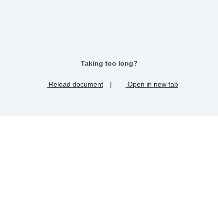
Taking too long?
Reload document
|
Open in new tab