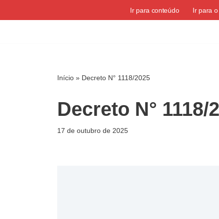
Ir para conteúdo
Ir para 
Pular
para
o
conteúdo
Início
»
Decreto N° 1118/2025
Decreto N° 1118/
17 de outubro de 2025