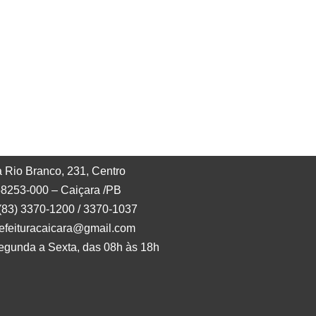
 Rio Branco, 231, Centro
8253-000 – Caiçara /PB
 (83) 3370-1200 / 3370-1037
refeituracaicara@gmail.com
egunda a Sexta, das 08h às 18h