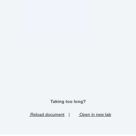
Taking too long?
Reload document
|
Open in new tab