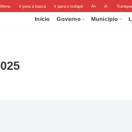
o Menu
Ir para a busca
Ir para o rodapé
A+
A-
Transpar
Início
Governo
Município
L
2025