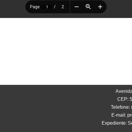
Avenida
CEP: 5
Telefone:
E-mail: p
Expediente: S