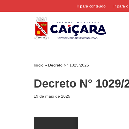
Ir para conteúdo
Ir para 
Pular
para
o
conteúdo
Início
»
Decreto N° 1029/2025
Decreto N° 1029/
19 de maio de 2025