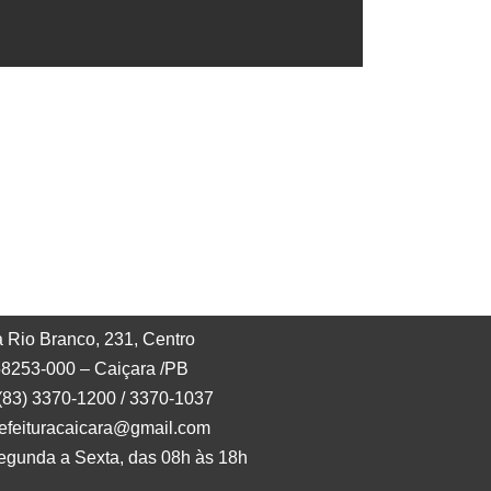
 Rio Branco, 231, Centro
8253-000 – Caiçara /PB
 (83) 3370-1200 / 3370-1037
refeituracaicara@gmail.com
egunda a Sexta, das 08h às 18h