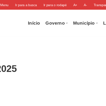
o Menu
Ir para a busca
Ir para o rodapé
A+
A-
Transpar
Início
Governo
Município
L
2025