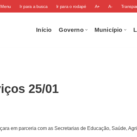
o Menu
Ir para a busca
Ir para o rodapé
A+
A-
Transpar
Início
Governo
Município
L
iços 25/01
çara em parceria com as Secretarias de Educação, Saúde, Agric