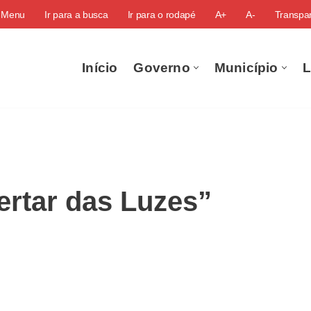
o Menu
Ir para a busca
Ir para o rodapé
A+
A-
Transpar
Início
Governo
Município
L
ertar das Luzes”