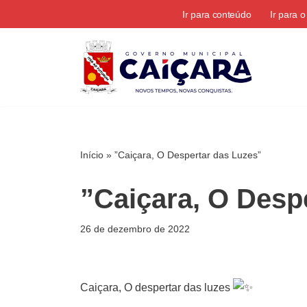
Ir para conteúdo
Ir para 
Pular
para
o
conteúdo
Início
»
”Caiçara, O Despertar das Luzes”
”Caiçara, O Desp
26 de dezembro de 2022
Caiçara, O despertar das luzes