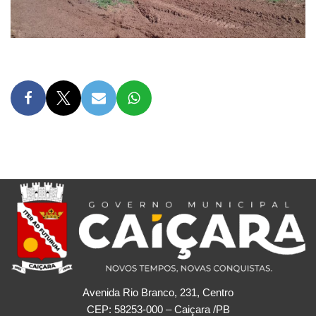
Avenida Rio Branco, 231, Centro
CEP: 58253-000 – Caiçara /PB