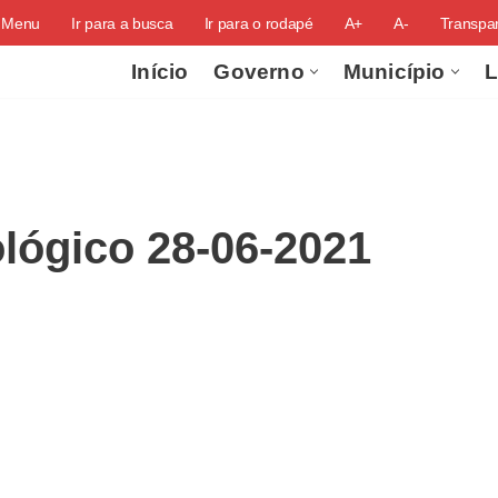
o Menu
Ir para a busca
Ir para o rodapé
A+
A-
Transpar
Início
Governo
Município
L
lógico 28-06-2021