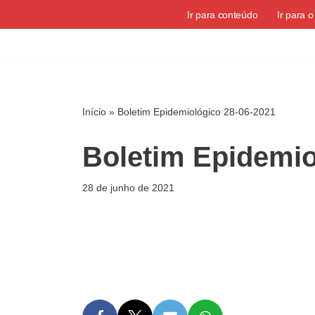
Ir para conteúdo
Ir para 
Pular
para
o
conteúdo
Início
»
Boletim Epidemiológico 28-06-2021
Boletim Epidemio
28 de junho de 2021