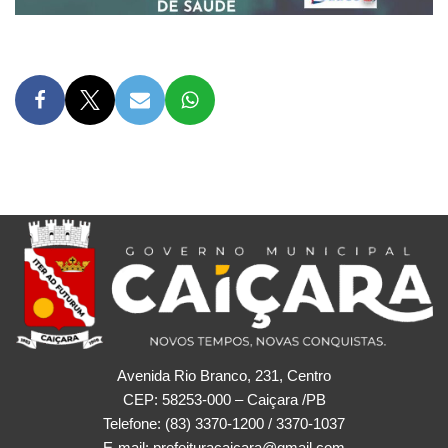
Avenida Rio Branco, 231, Centro
CEP: 58253-000 – Caiçara /PB
Telefone: (83) 3370-1200 / 3370-1037
E-mail: prefeituracaicara@gmail.com