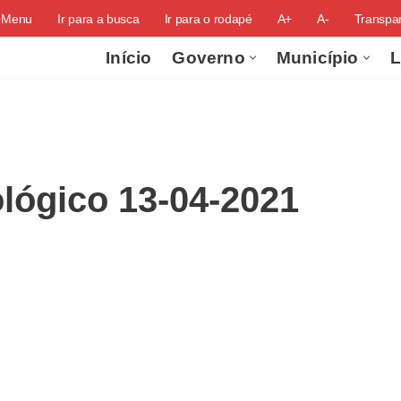
o Menu
Ir para a busca
Ir para o rodapé
A+
A-
Transpar
Início
Governo
Município
L
lógico 13-04-2021