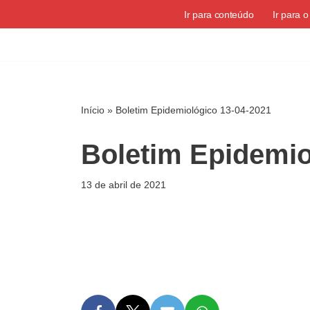
Ir para conteúdo
Ir para 
Pular
para
o
conteúdo
Início
»
Boletim Epidemiológico 13-04-2021
Boletim Epidemio
13 de abril de 2021