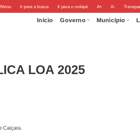
o Menu
Ir para a busca
Ir para o rodapé
A+
A-
Transpar
Início
Governo
Município
L
ICA LOA 2025
e Caiçara.