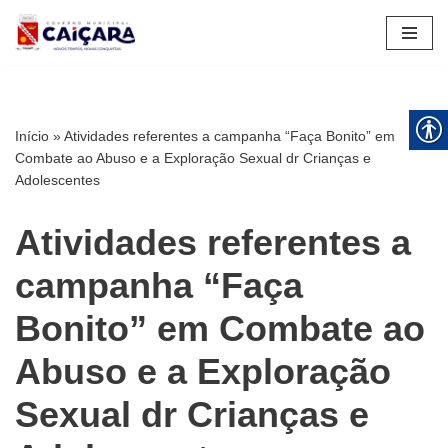
Pular
para
o
conteúdo
Início
»
Atividades referentes a campanha “Faça Bonito” em
Combate ao Abuso e a Exploração Sexual dr Crianças e
Adolescentes
Atividades referentes a
campanha “Faça
Bonito” em Combate ao
Abuso e a Exploração
Sexual dr Crianças e