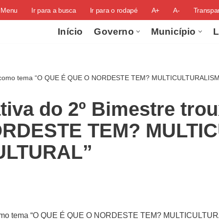
o Menu
Ir para a busca
Ir para o rodapé
A+
A-
Transpar
Início
Governo
Município
L
rouxe como tema “O QUE É QUE O NORDESTE TEM? MULTICULTURALI
tiva do 2º Bimestre tr
ORDESTE TEM? MULTI
ULTURAL”
ouxe como tema “O QUE É QUE O NORDESTE TEM? MULTICUL