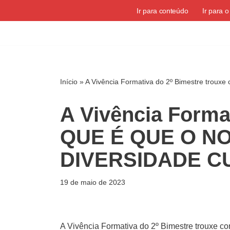
Ir para conteúdo
Ir para 
Pular
para
o
conteúdo
Início
»
A Vivência Formativa do 2º Bimestre t
A Vivência Forma
QUE É QUE O N
DIVERSIDADE C
19 de maio de 2023
A Vivência Formativa do 2º Bimestre tr