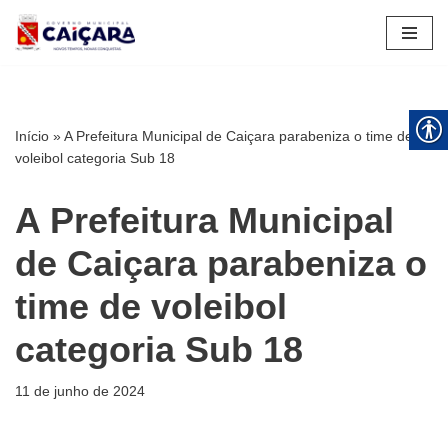
Pular
para
o
conteúdo
Início
»
A Prefeitura Municipal de Caiçara parabeniza o time de
voleibol categoria Sub 18
A Prefeitura Municipal
de Caiçara parabeniza o
time de voleibol
categoria Sub 18
11 de junho de 2024