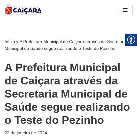
Pular
para
o
conteúdo
Início
»
A Prefeitura Municipal de Caiçara através da Secretaria
Municipal de Saúde segue realizando o Teste do Pezinho
A Prefeitura Municipal
de Caiçara através da
Secretaria Municipal de
Saúde segue realizando
o Teste do Pezinho
22 de janeiro de 2024