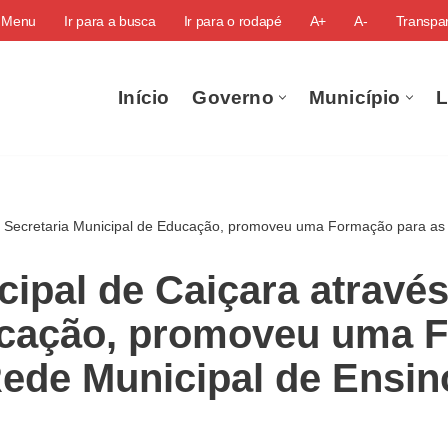
o Menu
Ir para a busca
Ir para o rodapé
A+
A-
Transpar
Início
Governo
Município
L
 da Secretaria Municipal de Educação, promoveu uma Formação para as
cipal de Caiçara através
ucação, promoveu uma 
ede Municipal de Ensin