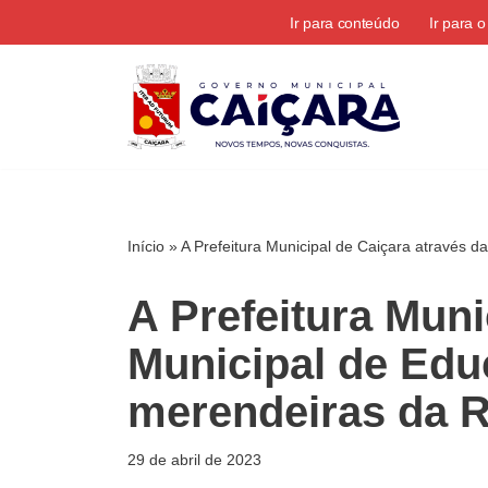
Ir para conteúdo
Ir para 
Pular
para
o
conteúdo
Início
»
A Prefeitura Municipal de Caiçara através
A Prefeitura Muni
Municipal de Ed
merendeiras da R
29 de abril de 2023