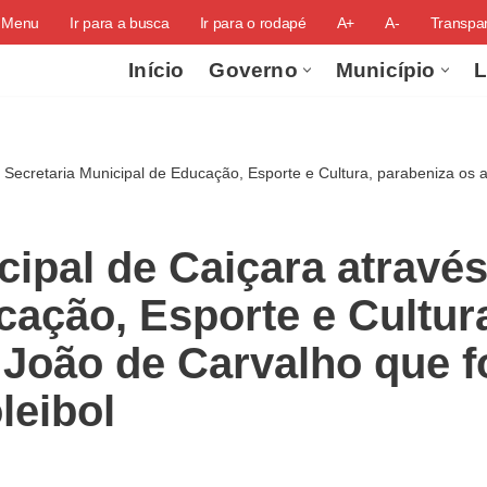
o Menu
Ir para a busca
Ir para o rodapé
A+
A-
Transpar
Início
Governo
Município
L
da Secretaria Municipal de Educação, Esporte e Cultura, parabeniza os
cipal de Caiçara através
cação, Esporte e Cultur
 João de Carvalho que 
leibol