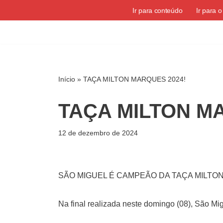
Ir para conteúdo
Ir para 
Pular
para
o
conteúdo
Início
»
TAÇA MILTON MARQUES 2024!
TAÇA MILTON M
12 de dezembro de 2024
SÃO MIGUEL É CAMPEÃO DA TAÇA MILTO
Na final realizada neste domingo (08), São M