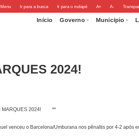
o Menu
Ir para a busca
Ir para o rodapé
A+
A-
Transpar
Início
Governo
Município
L
ARQUES 2024!
N MARQUES 2024!
**
iguel venceu o Barcelona/Umburana nos pênaltis por 4-2 após e